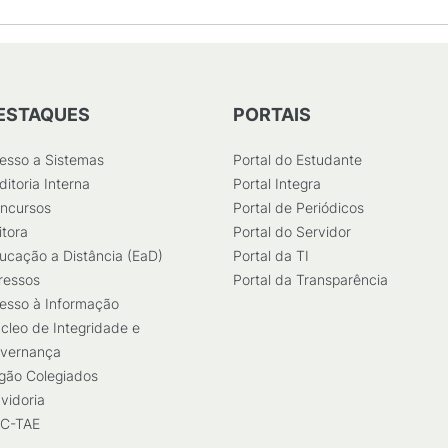
ESTAQUES
PORTAIS
esso a Sistemas
Portal do Estudante
ditoria Interna
Portal Integra
ncursos
Portal de Periódicos
itora
Portal do Servidor
ucação a Distância (EaD)
Portal da TI
ressos
Portal da Transparência
esso à Informação
cleo de Integridade e
vernança
gão Colegiados
vidoria
C-TAE