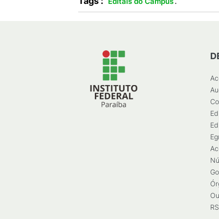
Tags :
.
Editais do Campus
D
Ac
Au
Co
Ed
Ed
Eg
Ac
Nú
Go
Ór
Ou
RS