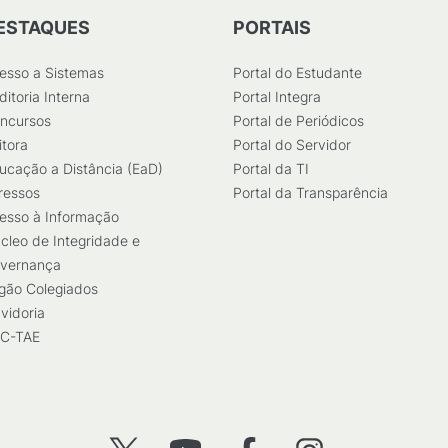
ESTAQUES
PORTAIS
esso a Sistemas
Portal do Estudante
ditoria Interna
Portal Integra
ncursos
Portal de Periódicos
itora
Portal do Servidor
ucação a Distância (EaD)
Portal da TI
ressos
Portal da Transparência
esso à Informação
cleo de Integridade e
vernança
gão Colegiados
vidoria
C-TAE