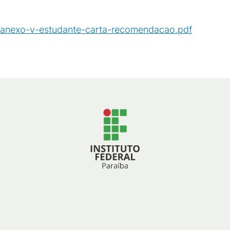
anexo-v-estudante-carta-recomendacao.pdf
(
PDF
/
110
KB
)