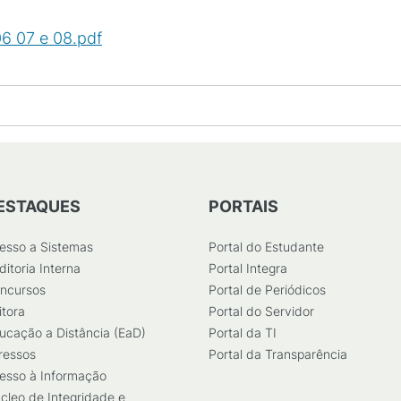
06 07 e 08.pdf
(
PDF
/
17
KB
)
ESTAQUES
PORTAIS
esso a Sistemas
Portal do Estudante
ditoria Interna
Portal Integra
ncursos
Portal de Periódicos
itora
Portal do Servidor
ucação a Distância (EaD)
Portal da TI
ressos
Portal da Transparência
esso à Informação
cleo de Integridade e