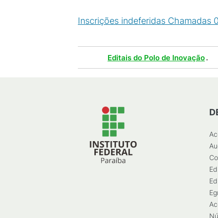
Inscrições indeferidas Chamadas 
Tags :
.
Editais do Polo de Inovação
D
Ac
Au
Co
Ed
Ed
Eg
Ac
Nú