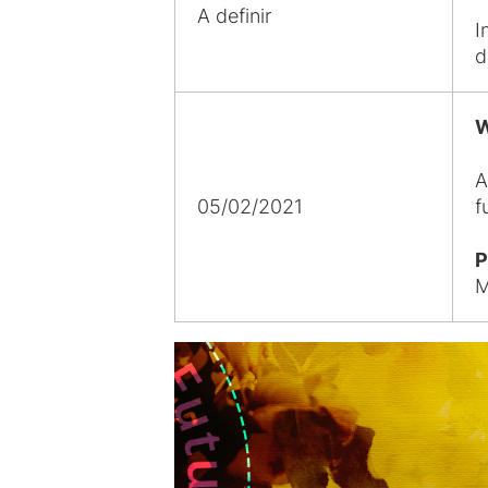
A definir
I
d
W
A
05/02/2021
f
P
M