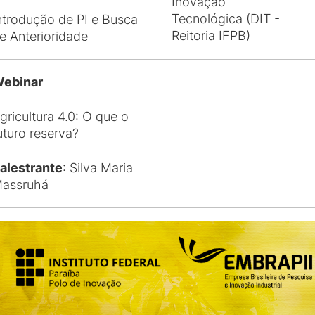
Inovação
Tecnológica (DIT -
ntrodução de PI e Busca
Reitoria IFPB)
e Anterioridade
ebinar
gricultura 4.0: O que o
uturo reserva?
alestrante
: Silva Maria
assruhá