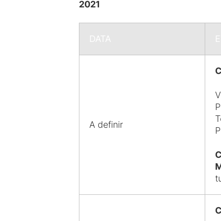
2021
DATA
C
V
P
T
A definir
P
C
M
t
C