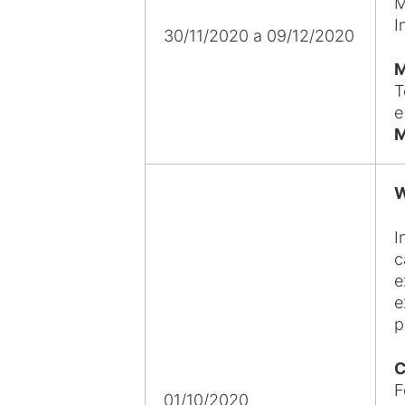
M
I
30/11/2020 a 09/12/2020
M
T
e
M
W
I
c
e
e
p
C
F
01/10/2020