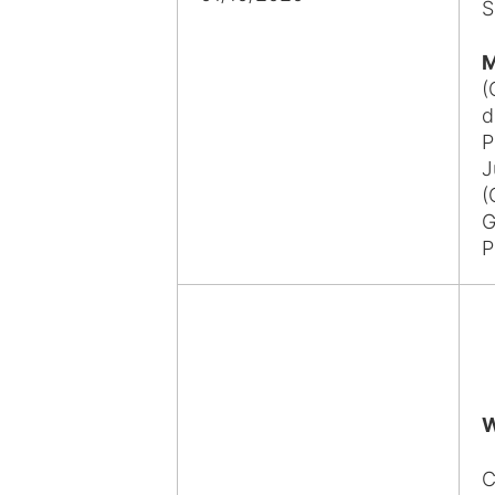
S
M
(
d
P
J
(
G
P
W
C