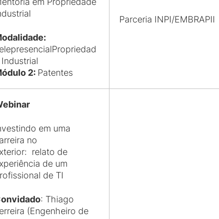
entoria em Propriedade
ndustrial
Parceria INPI/EMBRAPII
odalidade:
elepresencial
Propriedad
 Industrial
ódulo 2:
Patentes
ebinar
nvestindo em uma
arreira no
xterior: relato de
xperiência de um
rofissional de TI
onvidado
: Thiago
erreira (Engenheiro de