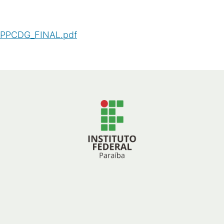
PPCDG_FINAL.pdf
(
PDF
/
3
MB
)