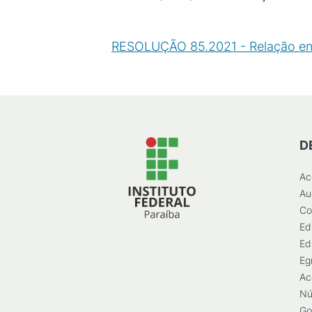
RESOLUÇÃO 85.2021 - Relação en
D
Ac
Au
Co
Ed
Ed
Eg
Ac
Nú
Go