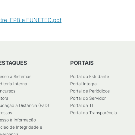
tre IFPB e FUNETEC.pdf
(
PDF
/
432
KB
)
ESTAQUES
PORTAIS
esso a Sistemas
Portal do Estudante
ditoria Interna
Portal Integra
ncursos
Portal de Periódicos
itora
Portal do Servidor
ucação a Distância (EaD)
Portal da TI
ressos
Portal da Transparência
esso à Informação
cleo de Integridade e
vernança