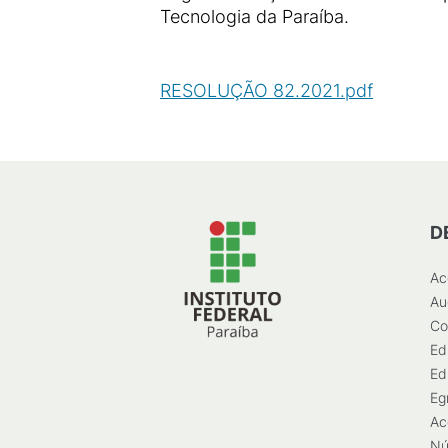
Tecnologia da Paraíba.
RESOLUÇÃO 82.2021.pdf
(
PDF
/
6
D
Ac
Au
Co
Ed
Ed
Eg
Ac
Nú