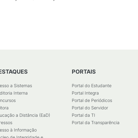
87
KB
)
ESTAQUES
PORTAIS
esso a Sistemas
Portal do Estudante
ditoria Interna
Portal Integra
ncursos
Portal de Periódicos
itora
Portal do Servidor
ucação a Distância (EaD)
Portal da TI
ressos
Portal da Transparência
esso à Informação
cleo de Integridade e