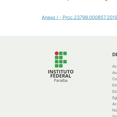
Anexo I - Proc.23798.000857.2019
D
Ac
Au
Co
Ed
Ed
Eg
Ac
Nú
Go