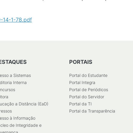
-14-1-78.pdf
(
PDF
/
3
MB
)
ESTAQUES
PORTAIS
esso a Sistemas
Portal do Estudante
ditoria Interna
Portal Integra
ncursos
Portal de Periódicos
itora
Portal do Servidor
ucação a Distância (EaD)
Portal da TI
ressos
Portal da Transparência
esso à Informação
cleo de Integridade e
vernança