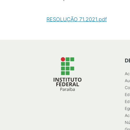
RESOLUÇÃO 71.2021.pdf
(
PDF
/
14
D
Ac
Au
Co
Ed
Ed
Eg
Ac
Nú
Go