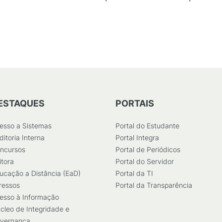
3
KB
)
ESTAQUES
PORTAIS
esso a Sistemas
Portal do Estudante
ditoria Interna
Portal Integra
ncursos
Portal de Periódicos
itora
Portal do Servidor
ucação a Distância (EaD)
Portal da TI
ressos
Portal da Transparência
esso à Informação
cleo de Integridade e
vernança