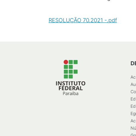
RESOLUÇÃO 70.2021 -.pdf
(
PDF
/
D
Ac
Au
Co
Ed
Ed
Eg
Ac
Nú
Go