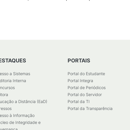
141
KB
)
ESTAQUES
PORTAIS
esso a Sistemas
Portal do Estudante
ditoria Interna
Portal Integra
ncursos
Portal de Periódicos
itora
Portal do Servidor
ucação a Distância (EaD)
Portal da TI
ressos
Portal da Transparência
esso à Informação
cleo de Integridade e
vernança