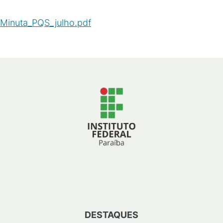
Minuta_PQS_julho.pdf
(
PDF
/
336
KB
)
DESTAQUES