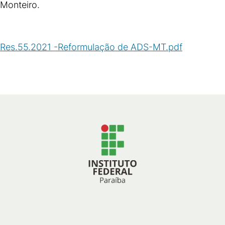
Monteiro.
Res.55.2021 -Reformulação de ADS-MT.pdf
(
PDF
/
145
KB
)