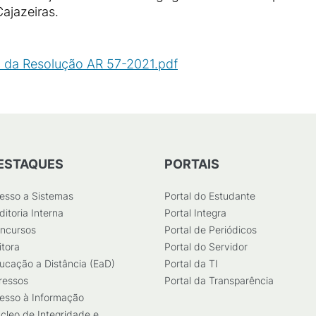
Cajazeiras.
 da Resolução AR 57-2021.pdf
(
PDF
/
89
KB
)
ESTAQUES
PORTAIS
esso a Sistemas
Portal do Estudante
ditoria Interna
Portal Integra
ncursos
Portal de Periódicos
itora
Portal do Servidor
ucação a Distância (EaD)
Portal da TI
ressos
Portal da Transparência
esso à Informação
cleo de Integridade e