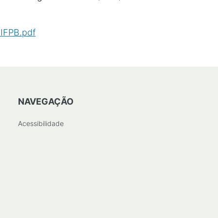
IFPB.pdf
(
PDF
/
83
KB
)
NAVEGAÇÃO
Acessibilidade