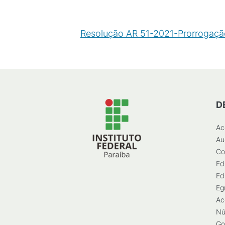
Resolução AR 51-2021-Prorrogaçã
D
Ac
Au
Co
Ed
Ed
Eg
Ac
Nú
Go