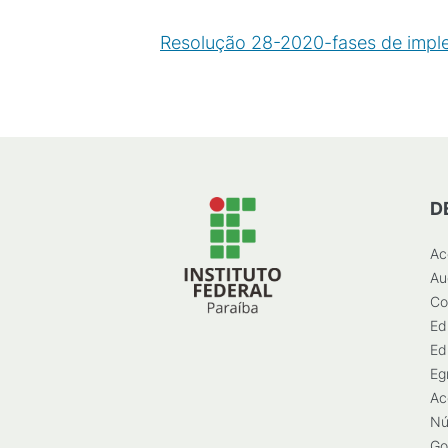
Resolução 28-2020-fases de implem
(
PDF
/
100
KB
)
D
Ac
Au
Co
Ed
Ed
Eg
Ac
Nú
Go