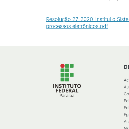
Resolução 27-2020-Institui o Sis
processos eletrônicos.pdf
(
PDF
/
1
D
Ac
Au
Co
Ed
Ed
Eg
Ac
Nú