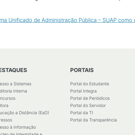
tema Unificado de Administração Pública – SUAP como
04
KB
)
ESTAQUES
PORTAIS
esso a Sistemas
Portal do Estudante
ditoria Interna
Portal Integra
ncursos
Portal de Periódicos
itora
Portal do Servidor
ucação a Distância (EaD)
Portal da TI
ressos
Portal da Transparência
esso à Informação
cleo de Integridade e