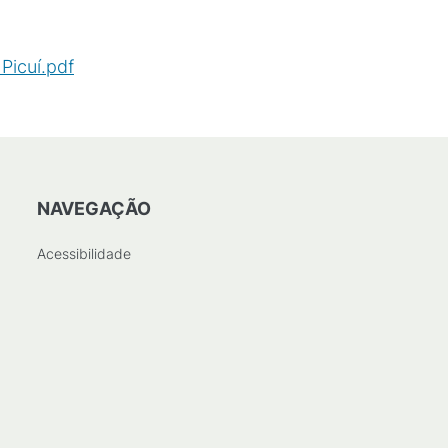
icuí.pdf
(
PDF
/
73
KB
)
NAVEGAÇÃO
Acessibilidade