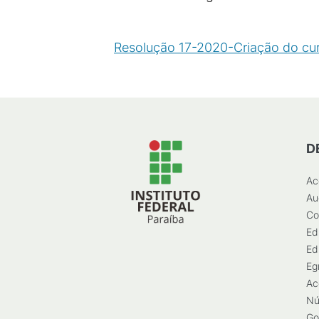
Resolução 17-2020-Criação do cur
D
Ac
Au
Co
Ed
Ed
Eg
Ac
Nú
Go