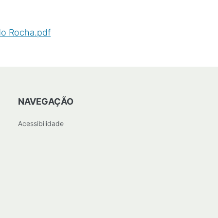
do Rocha.pdf
(
PDF
/
74
KB
)
NAVEGAÇÃO
Acessibilidade