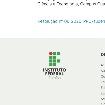
Ciência e Tecnologia, Campus Guar
Resolução nº 06-2020-PPC-superio
D
Ac
Au
Co
Ed
Ed
Eg
Ac
Nú