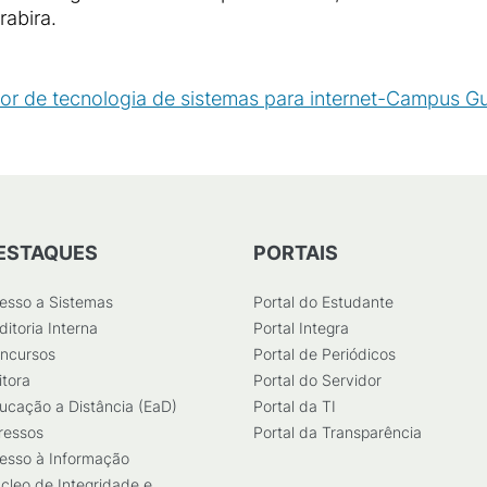
abira.
r de tecnologia de sistemas para internet-Campus Gu
ESTAQUES
PORTAIS
esso a Sistemas
Portal do Estudante
ditoria Interna
Portal Integra
ncursos
Portal de Periódicos
itora
Portal do Servidor
ucação a Distância (EaD)
Portal da TI
ressos
Portal da Transparência
esso à Informação
cleo de Integridade e