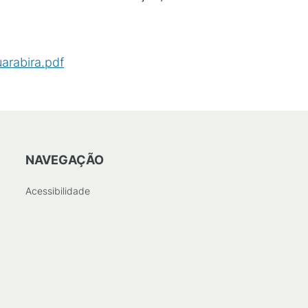
arabira.pdf
(
PDF
/
60
KB
)
NAVEGAÇÃO
Acessibilidade