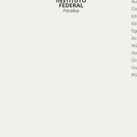
Au
Co
Ed
Ed
Eg
Ac
Nú
Go
Ór
Ou
RS