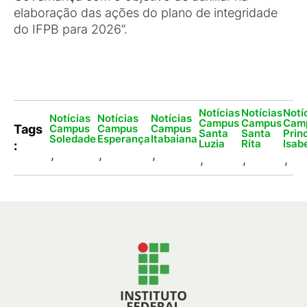
elaboração das ações do plano de integridade
do IFPB para 2026”.
Notícias
Notícias
Notí
Notícias
Notícias
Notícias
Campus
Campus
Cam
Campus
Campus
Campus
Tags
Santa
Santa
Prin
Soledade
Esperança
Itabaiana
Luzia
Rita
Isab
:
,
,
,
,
,
,