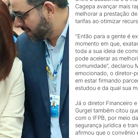
Cagepa avançar mais ra
melhorar a prestação de
tarifas ao otimizar recur
"Então para a gente é e
momento em que, exata
toda a sua ideia de co
pode acelerar as melhor
comunidade", declarou M
emocionado, o diretor-p
em estar firmando parcer
estudou e da qual sua mã
Já o diretor Financeiro 
Gurgel também citou que
com o IFPB, por meio da 
segurança jurídica e tra
afirmou que o convênio 