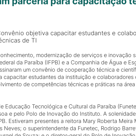
am parceria para capacitação t
onvênio objetiva capacitar estudantes e cola
écnicas de TI
onhecimento, modernização de serviços e inovação s
ederal da Paraíba (IFPB) e a Companhia de Água e Es
ssinaram um convênio de cooperação técnica e científi
a capacitar estudantes da instituição e colaboradore
vimento de competências técnicas e práticas na área 
 Educação Tecnológica e Cultural da Paraíba (Funetec
 e pelo Polo de Inovação do Instituto. A solenidade
B. Estiveram presentes a reitora Mary Roberta Meira M
 Neves; o superintendente da Funetec, Rodrigo Barreto
rgel de Souza; e o diretor-geral do Polo de Inovação 