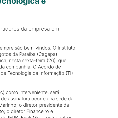
ecnológica e
boradores da empresa em
empre são bem-vindos. O Instituto
gotos da Paraíba (Cagepa)
ca, nesta sexta-feira (26), que
s da companhia. O Acordo de
de Tecnologia da Informação (TI)
) como interveniente, será
 de assinatura ocorreu na sede da
arinho; o diretor-presidente da
; o diretor Financeiro e
do IFPB, Erick Melo, entre outros