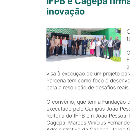
IFPB e Cagepa firm
inovação
C
t
C
F
a
visa à execução de um projeto par
Parceria tem como foco o desenvol
para a resolução de desafios reais.
O convênio, que tem a Fundação de
executado pelo Campus João Pessoa
Reitoria do IFPB em João Pessoa-P
Cagepa, Marcos Vinícius Fernandes
Administrativo da Cagepa, Jorge Gu