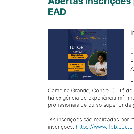
Abertas inscrições 
EAD
I
E
d
E
A
E
Campina Grande, Conde, Cuité de 
há exigência de experiência mínim
profissionais de curso superior d
As inscrições são realizadas por me
inscrições.
https://www.ifpb.edu.b