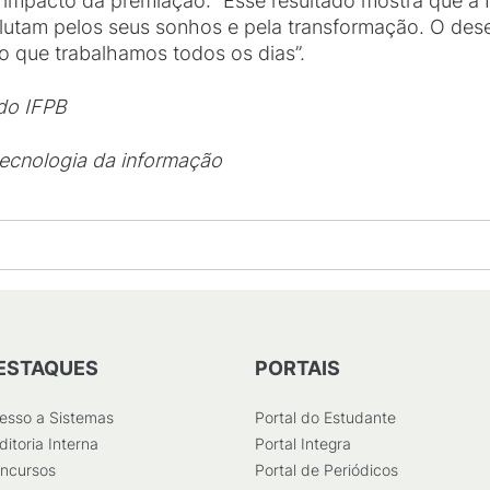
 impacto da premiação: “Esse resultado mostra que a I
utam pelos seus sonhos e pela transformação. O des
o que trabalhamos todos os dias”.
 do IFPB
tecnologia da informação
ESTAQUES
PORTAIS
esso a Sistemas
Portal do Estudante
ditoria Interna
Portal Integra
ncursos
Portal de Periódicos