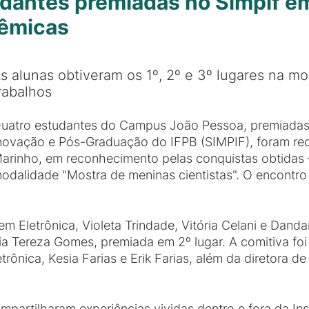
udantes premiadas no Simpif 
dêmicas
s alunas obtiveram os 1º, 2º e 3º lugares na m
rabalhos
uatro estudantes do Campus João Pessoa, premiadas 
novação e Pós-Graduação do IFPB (SIMPIF), foram rec
arinho, em reconhecimento pelas conquistas obtidas —
odalidade "Mostra de meninas cientistas". O encontro 
m Eletrônica, Violeta Trindade, Vitória Celani e Dand
aria Tereza Gomes, premiada em 2º lugar. A comitiva 
trônica, Kesia Farias e Erik Farias, além da diretora 
artilharam experiências vividas dentro e fora da Ins