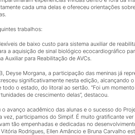
tentamente cada uma delas e ofereceu orientações sobr
as.
uintes trabalhos:
lexíveis de baixo custo para sistema auxiliar de reabil
ara a aquisição de sinal biológico ecocardiográfico pa
a Auxiliar para Reabilitação de AVCs.
PB, Deyse Morgana, a participação das meninas já repr
resceu significativamente nesta edição, alcançando o 
 todo o estado, do litoral ao sertão. “Foi um momento 
tunidades de crescimento delas”, destacou.
tou o avanço acadêmico das alunas e o sucesso do Pro
 vez, participamos do Simpif. É muito gratificante ver
tavam tão empenhadas e dedicadas no desenvolvimento
 Vitória Rodrigues, Ellen Amâncio e Bruna Carvalho es