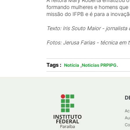
A reitora Mary Roberta enfatizou o
formando mulheres e homens que l
missão do IFPB e é para a inovaçã
Texto: Iris Souto Maior - jornalista
Fotos: Jerusa Farias - técnica em 
Tags :
,
.
Notícia
Noticias PRPIPG
D
Ac
Au
Co