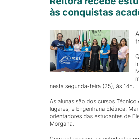
Reitora recebe est
às conquistas aca
A
t
Q
I
M
m
nesta segunda-feira (25), às 14h.
As alunas são dos cursos Técnico e
lugares, e Engenharia Elétrica, M
orientadores das estudantes de Ele
Morgana.
Com entusiasmo, as estudantes comp