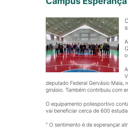
Campus Esperança p
C
s
A
(
o
A
V
deputado Federal Gervásio Maia, 
ginásio. Também contribuiu com 
O equipamento poliesportivo conta
vai beneficiar cerca de 600 estud
" O sentimento é de esperançar at