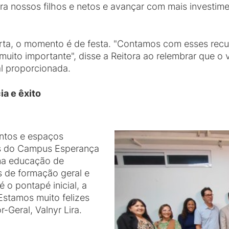
ra nossos filhos e netos e avançar com mais investim
rta, o momento é de festa. "Contamos com esses recur
uito importante", disse a Reitora ao relembrar que o va
l proporcionada.
a e êxito
ntos e espaços
ios do Campus Esperança
ma educação de
os de formação geral e
é o pontapé inicial, a
Estamos muito felizes
-Geral, Valnyr Lira.