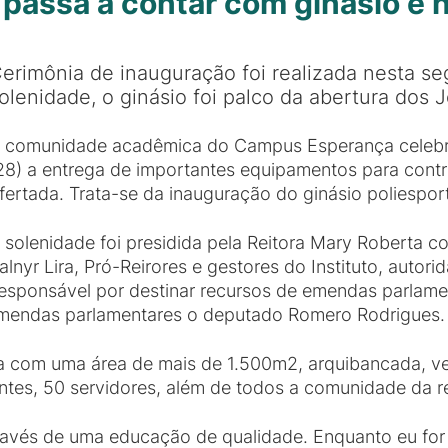
assa a contar com ginásio e n
erimônia de inauguração foi realizada nesta se
olenidade, o ginásio foi palco da abertura dos
 comunidade acadêmica do Campus Esperança celebro
28) a entrega de importantes equipamentos para cont
fertada. Trata-se da inauguração do ginásio poliesport
 solenidade foi presidida pela Reitora Mary Roberta co
alnyr Lira, Pró-Reirores e gestores do Instituto, auto
responsável por destinar recursos de emendas parlame
emendas parlamentares o deputado Romero Rodrigues.
 com uma área de mais de 1.500m2, arquibancada, ves
antes, 50 servidores, além de todos a comunidade da r
ravés de uma educação de qualidade. Enquanto eu for d