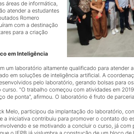
s áreas de informática,
rão atender a estudantes
eputados Romero
buíram com a destinação
ares para a criação
oco em Inteligência
um laboratório altamente qualificado para atender a
ocado em soluções de inteligência artificial. A coorden
senvolvidos pelo laboratório, gerando bolsas para os
curso. "O trabalho começou com atividades em 2019
de ponta", afirmou. O laboratório é fruto de parceria
ck Melo, participou da implantação do laboratório, co
que a iniciativa contribuiu para promover o contato do
nvolvendo e se motivando a concluir o curso, já com 
que o IFPB já vislumbra a construção de um bloco de In