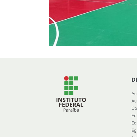
D
Ac
Au
Co
Ed
Ed
Eg