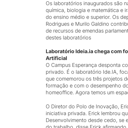
Os laboratórios inaugurados são na
química, biologia e matemática e i
do ensino médio e superior. Os d
Rodrigues e Murilo Galdino contri
de recursos de emendas parlament
destes laboratórios
Laboratório Ideia.ia chega com f
Artificial
O Campus Esperança desponta com 
privado. É o laboratório Ide.IA, f
que comemorou os três projetos de
formação e com o desempenho do 
homeoffice. Agora temos um espaço 
O Diretor do Polo de Inovação, Eri
iniciativa privada. Erick lembrou 
Desenvolvimento desde cedo, se e
do trabalho, disse Erick afirmando 