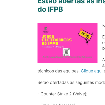
Estão abertas as in
do IFPB
M
E
e
b
A
s
técnicos das equipes.
Clique aqui
e
Serão ofertadas as seguintes moda
- Counter Strike 2 (Valve);