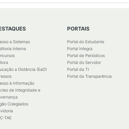
ESTAQUES
PORTAIS
esso a Sistemas
Portal do Estudante
ditoria Interna
Portal Integra
ncursos
Portal de Periódicos
itora
Portal do Servidor
ucação a Distância (EaD)
Portal da TI
ressos
Portal da Transparência
esso à Informação
cleo de Integridade e
vernança
gão Colegiados
vidoria
C-TAE