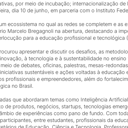
tivas, por meio de incubação; internacionalização de I
eira, dia 10 de junho, em parceria com o Instituto Fede
 um ecossistema no qual as redes se completem e as e
tário Marcelo Bregagnoli na abertura, destacando a i
erlocução para a educação profissional e tecnológica 
rocurou apresentar e discutir os desafios, as metodolo
novação, à tecnologia e à sustentabilidade no ensino 
r meio de debates, oficinas, palestras, mesas-redonda
 iniciativas sustentáveis e ações voltadas à educaçã
os profissionais e empreendedores, além do fortalec
gica no Brasil.
adas que abordaram temas como Inteligência Artificia
to de produtos, negócios, startups, tecnologias emerge
âmbio de experiências como pano de fundo. Com toda
participantes, entre estudantes, profissionais da edu
retários de Educação, Ciência e Tecnologia. Professor