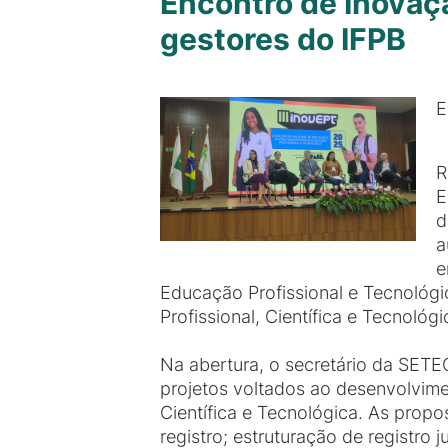
Encontro de Inovaç
gestores do IFPB
E
R
E
d
a
e
Educação Profissional e Tecnológ
Profissional, Científica e Tecnológ
Na abertura, o secretário da SETE
projetos voltados ao desenvolvime
Científica e Tecnológica. As propo
registro; estruturação de registro 