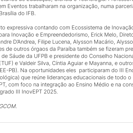
em Eventos trabalharam na organização, numa parceri
rasília do IFB.
uito expressiva contando com Ecossistema de Inovaçã
para Inovação e Empreendedorismo, Erick Melo, Direto
dre D’Andrea, Filipe Lucena, Alysson Macário, Alysso
tes de outros órgaos da Paraíba também se fizeram p
ca de Sáude da UFPB e presidente do Conselho Naciona
UF) e Valdeir Silva, Cíntia Aguiar e Mayanna, e outro
E-PB). Na oportunidades eles participaram do III En
lógica) que reúne lideranças educacionais de todo o p
 EPT, com foco na integração ao Ensino Médio e na co
egrado III InovEPT 2025.
 DGCOM.