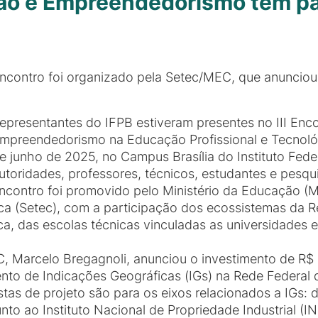
ão e Empreendedorismo tem pa
ncontro foi organizado pela Setec/MEC, que anunciou
epresentantes do IFPB estiveram presentes no III Enc
mpreendedorismo na Educação Profissional e Tecnológi
e junho de 2025, no Campus Brasília do Instituto Federa
utoridades, professores, técnicos, estudantes e pesqu
ncontro foi promovido pelo Ministério da Educação (M
ica (Setec), com a participação dos ecossistemas da 
ica, das escolas técnicas vinculadas as universidades 
C, Marcelo Bregagnoli, anunciou o investimento de R$ 
nto de Indicações Geográficas (IGs) na Rede Federal 
stas de projeto são para os eixos relacionados a IGs: 
junto ao Instituto Nacional de Propriedade Industrial (