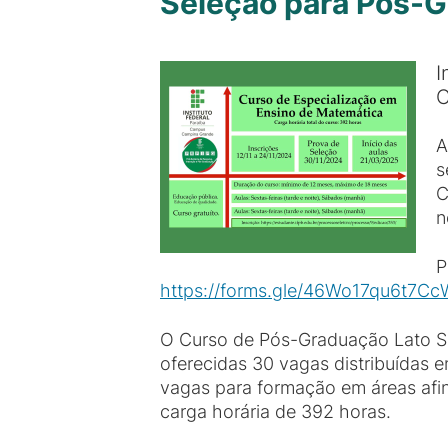
Seleção para Pós-
I
C
A
s
C
n
P
https://forms.gle/46Wo17qu6t7C
O Curso de Pós-Graduação Lato Se
oferecidas 30 vagas distribuídas 
vagas para formação em áreas afin
carga horária de 392 horas.