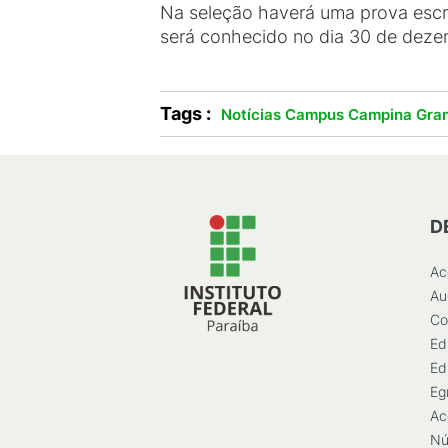
Na seleção haverá uma prova escrit
será conhecido no dia 30 de dezem
Tags :
Notícias Campus Campina Gra
D
Ac
Au
Co
Ed
Ed
Eg
Ac
Nú