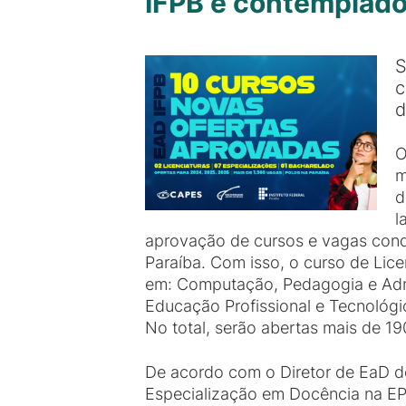
IFPB é contemplad
S
c
d
O
m
d
l
aprovação de cursos e vagas conqu
Paraíba. Com isso, o curso de Lice
em: Computação, Pedagogia e Admin
Educação Profissional e Tecnológi
No total, serão abertas mais de 1
De acordo com o Diretor de EaD do
Especialização em Docência na EP