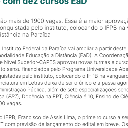
o com dez cursos EaD
ão mais de 1900 vagas. Essa é a maior aprova
onquistada pelo instituto, colocando o IFPB na
istância na Paraíba
 Instituto Federal da Paraíba vai ampliar a partir dest
odalidade Educação a Distância (EaD). A Coordenaç
e Nível Superior-CAPES aprovou novas turmas e cur
ato sensu financiados pelo Programa Universidade Aber
istadas pelo instituto, colocando o IFPB na vanguard
nciatura em Letras deixa de ser o único e a passa ag
istração Pública, além de sete especializações sendo
ca (
EPT
), Docência na EPT, Ciência é 10, Ensino de C
900 vagas.
 IFPB, Francisco de Assis Lima, o primeiro curso a se
T com previsão de lançamento do edital em breve. Os