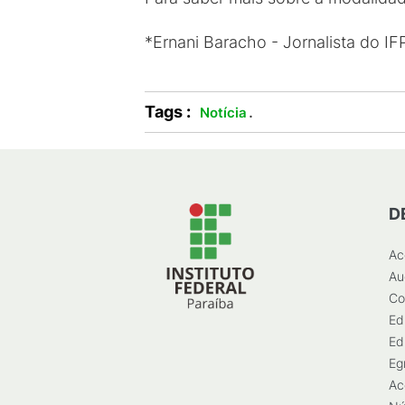
*Ernani Baracho - Jornalista do IF
Tags :
.
Notícia
D
Ac
Au
Co
Ed
Ed
Eg
Ac