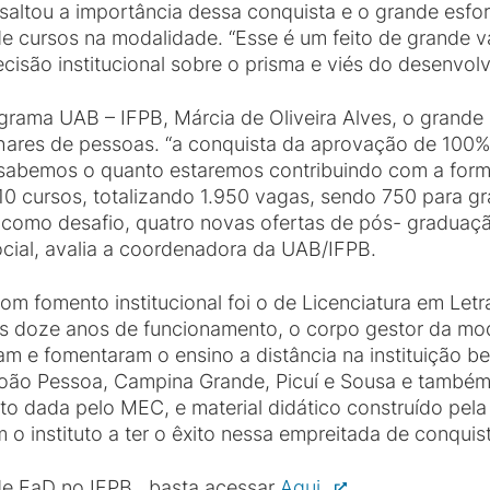
saltou a importância dessa conquista e o grande esfor
e cursos na modalidade. “Esse é um feito de grande v
cisão institucional sobre o prisma e viés do desenvolvi
rama UAB – IFPB, Márcia de Oliveira Alves, o grande
lhares de pessoas. “a conquista da aprovação de 100
s sabemos o quanto estaremos contribuindo com a fo
 10 cursos, totalizando 1.950 vagas, sendo 750 para 
 como desafio, quatro novas ofertas de pós- graduaç
cial, avalia a coordenadora da UAB/IFPB.
om fomento institucional foi o de Licenciatura em Let
s doze anos de funcionamento, o corpo gestor da mo
m e fomentaram o ensino a distância na instituição be
 João Pessoa, Campina Grande, Picuí e Sousa e também
o dada pelo MEC, e material didático construído pel
 o instituto a ter o êxito nessa empreitada de conquis
de EaD no IFPB , basta acessar
Aqui.