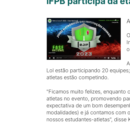
IFPB participa da e
A
O
I
o
A
Lol estão participando 20 equipes
atletas estão competindo.
"Ficamos muito felizes, enquanto 
atletas no evento, promovendo par
expectativa de um bom desempenho
modalidades) e já contamos com o
nossos estudantes-atletas", disse