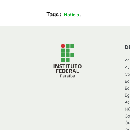
Tags :
.
Notícia
D
Ac
Au
Co
Ed
Ed
Eg
Ac
Nú
Go
Ór
Ou