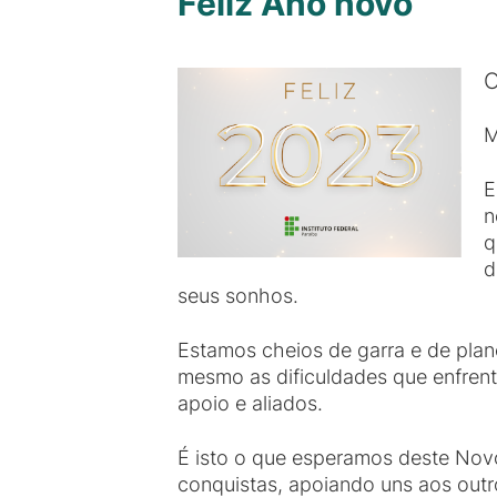
Feliz Ano novo
O
M
E
n
q
d
seus sonhos.
Estamos cheios de garra e de pla
mesmo as dificuldades que enfrent
apoio e aliados.
É isto o que esperamos deste No
conquistas, apoiando uns aos outr