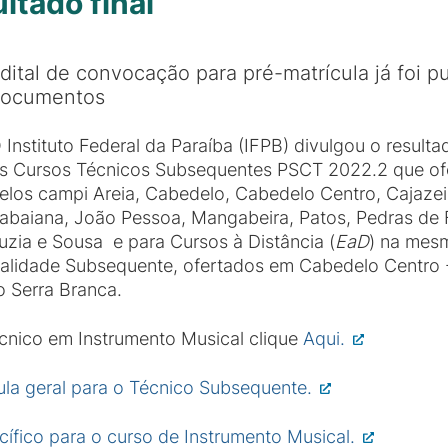
ltado final
dital de convocação para pré-matrícula já foi pu
ocumentos
 Instituto Federal da Paraíba (IFPB) divulgou o resulta
s Cursos Técnicos Subsequentes PSCT 2022.2 que ofe
elos campi Areia, Cabedelo, Cabedelo Centro, Cajaze
tabaiana, João Pessoa, Mangabeira, Patos, Pedras de F
uzia e Sousa e para Cursos à Distância (
EaD
) na mes
dalidade Subsequente, ofertados em Cabedelo Centro 
o Serra Branca.
écnico em Instrumento Musical clique
Aqui.
cula geral para o Técnico Subsequente.
ecífico para o curso de Instrumento Musical.