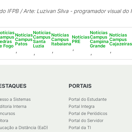
 do IFPB / Arte: Luzivan Silva - programador visual do 
otícias
Notícias
Notícias
Notícias
Notícias
Notícias
ampus
Campus
Notícias
Campus
Campus
Campus
Campus
edras
Santa
PRE
Campina
Patos
Itabaiana
Cajazeiras
e Fogo
Luzia
Grande
,
,
,
,
,
,
ESTAQUES
PORTAIS
esso a Sistemas
Portal do Estudante
ditoria Interna
Portal Integra
ncursos
Portal de Periódicos
itora
Portal do Servidor
ucação a Distância (EaD)
Portal da TI