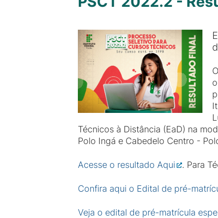
PSCT 2022.2 - Resu
E
d
O
o
p
I
L
Técnicos à Distância (EaD) na mo
Polo Ingá e Cabedelo Centro - Pol
Acesse o resultado Aqui
. Para T
Confira aqui o Edital de pré-matrí
Veja o edital de pré-matrícula esp