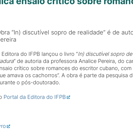
lica ensaio crítico sobre roman
bra “In) discutível sopro de realidade” é de aut
ereira
 Editora do IFPB lançou o livro “
In) discutível sopro d
adura
“ de autoria da professora Analice Pereira, do 
nsaio crítico sobre romances do escritor cubano, co
ue amava os cachorros”. A obra é parte da pesquisa d
urante o pós-doutorado.
no
Portal da Editora do IFPB
vro