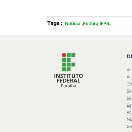
Tags :
,
.
Notícia
Editora IFPB
D
Ac
Au
Co
Ed
Ed
Eg
Ac
Nú
Go