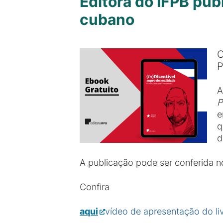
Editora do IFPB pub
cubano
O
P
A
P
e
q
d
A publicação pode ser conferida 
Confira
aqui
vídeo de apresentação do li