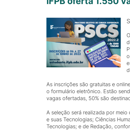
IFPB oferta 1.550 
S
O
d
P
o
e
d
As inscrições são gratuitas e onl
o formulário eletrônico. Estão sen
vagas ofertadas, 50% são destinad
A seleção será realizada por mei
e suas Tecnologias; Ciências Hum
Tecnologias; e de Redação, confo