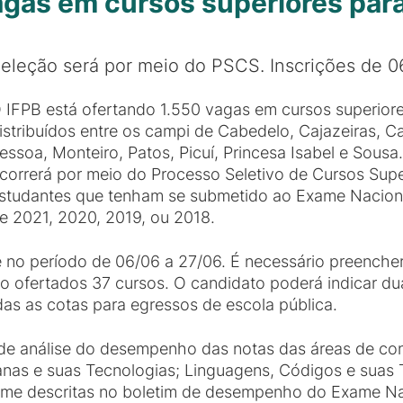
vagas em cursos superiores par
eleção será por meio do PSCS. Inscrições de 0
 IFPB está ofertando 1.550 vagas em cursos superiores
istribuídos entre os campi de Cabedelo, Cajazeiras, 
essoa, Monteiro, Patos, Picuí, Princesa Isabel e Sous
correrá por meio do Processo Seletivo de Cursos Supe
studantes que tenham se submetido ao Exame Naciona
e 2021, 2020, 2019, ou 2018.
ine no período de 06/06 a 27/06. É necessário preench
do ofertados 37 cursos. O candidato poderá indicar d
as as cotas para egressos de escola pública.
o de análise do desempenho das notas das áreas de co
anas e suas Tecnologias; Linguagens, Códigos e suas 
rme descritas no boletim de desempenho do Exame N