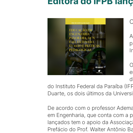
Editora do IFPB lan
O
A
p
I
O
e
d
do Instituto Federal da Paraíba (
Duarte, os dois últimos da Univer
De acordo com o professor Ademar
em Engenharia, que conta com a par
lançados tem o apoio da Associaç
Prefácio do Prof. Walter Antônio 