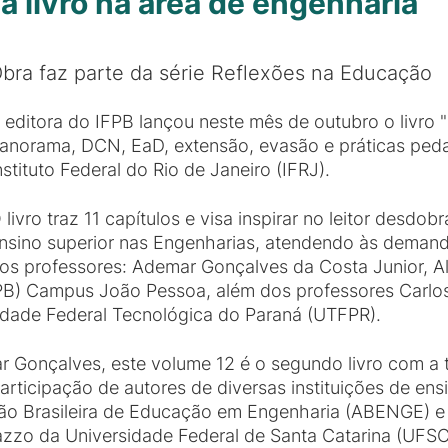
ça livro na área de engenharia
bra faz parte da série Reflexões na Educação
 editora do IFPB lançou neste mês de outubro o livro
anorama, DCN, EaD, extensão, evasão e práticas ped
nstituto Federal do Rio de Janeiro (IFRJ).
 livro traz 11 capítulos e visa inspirar no leitor desd
nsino superior nas Engenharias, atendendo às demand
os professores: Ademar Gonçalves da Costa Junior, A
IFPB) Campus João Pessoa, além dos professores Carlos
sidade Federal Tecnológica do Paraná (UTFPR).
 Gonçalves, este volume 12 é o segundo livro com a 
ticipação de autores de diversas instituições de ensin
ão Brasileira de Educação em Engenharia (ABENGE) e
Bazzo da Universidade Federal de Santa Catarina (UFSC