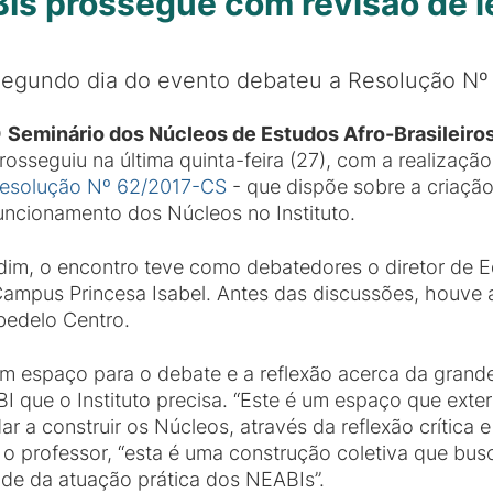
Is prossegue com revisão de l
egundo dia do evento debateu a Resolução Nº
O
Seminário dos Núcleos de Estudos Afro-Brasileiros
rosseguiu na última quinta-feira (27), com a realizaç
esolução Nº 62/2017-CS
- que dispõe sobre a criaçã
uncionamento dos Núcleos no Instituto.
im, o encontro teve como debatedores o diretor de Ed
ampus Princesa Isabel. Antes das discussões, houve a 
bedelo Centro.
 espaço para o debate e a reflexão acerca da grande
BI que o Instituto precisa. “Este é um espaço que exter
a construir os Núcleos, através da reflexão crítica e
 o professor, “esta é uma construção coletiva que bus
dade da atuação prática dos NEABIs”.