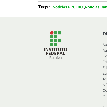
Tags :
,
Notícias PROEXC
Notícias Cam
D
Ac
Au
Co
Ed
Ed
Eg
Ac
Nú
Go
Ór
Ou