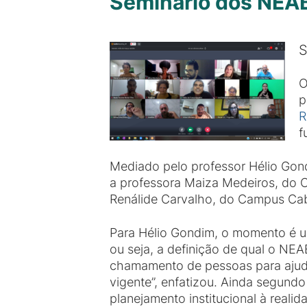
Seminário dos NEAB
S
p
R
f
Mediado pelo professor Hélio Gond
a professora Maiza Medeiros, do C
Renálide Carvalho, do Campus Ca
Para Hélio Gondim, o momento é um
ou seja, a definição de qual o NEA
chamamento de pessoas para ajudar 
vigente”, enfatizou. Ainda segundo
planejamento institucional à reali