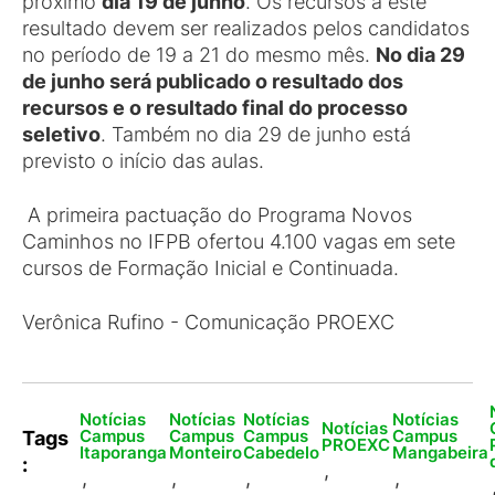
próximo
dia 19 de junho
. Os recursos a este
resultado devem ser realizados pelos candidatos
no período de 19 a 21 do mesmo mês.
No dia 29
de junho será publicado o resultado dos
recursos e o resultado final do processo
seletivo
. Também no dia 29 de junho está
previsto o início das aulas.
A primeira pactuação do Programa Novos
Caminhos no IFPB ofertou 4.100 vagas em sete
cursos de Formação Inicial e Continuada.
Verônica Rufino - Comunicação PROEXC
Notícias
Notícias
Notícias
Notícias
Notícias
Campus
Campus
Campus
Campus
Tags
PROEXC
Itaporanga
Monteiro
Cabedelo
Mangabeira
:
,
,
,
,
,