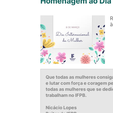
Homenagem ao Dia I
R
à
Que todas as mulheres consiga
e lutar com força e coragem pe
todas as mulheres que se ded
trabalham no IFPB.
Nicácio Lopes