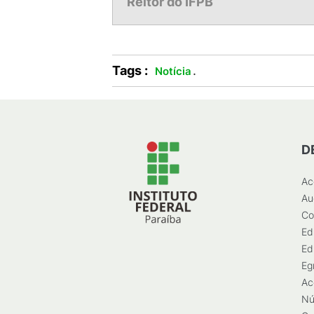
Reitor do IFPB
Tags :
.
Notícia
D
Ac
Au
Co
Ed
Ed
Eg
Ac
Nú