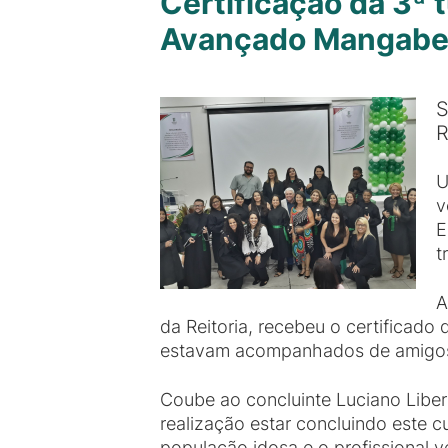
Certificação da 3ª
Avançado Mangabe
S
R
U
v
E
t
A
da Reitoria, recebeu o certifica
estavam acompanhados de amigos
Coube ao concluinte Luciano Libe
realização estar concluindo este
população idosa e o profissional v