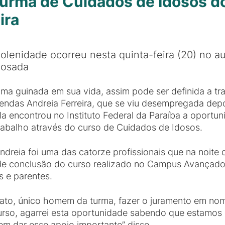
 turma de Cuidados de Idosos 
ira
olenidade ocorreu nesta quinta-feira (20) no au
osada
ma guinada em sua vida, assim pode ser definida a tr
endas Andreia Ferreira, que se viu desempregada depo
la encontrou no Instituto Federal da Paraíba a oportu
rabalho através do curso de Cuidados de Idosos.
ndreia foi uma das catorze profissionais que na noite d
do de conclusão do curso realizado no Campus Avança
 e parentes.
rato, único homem da turma, fazer o juramento em no
 curso, agarrei esta oportunidade sabendo que estam
em dar esse apoio importante” disse.