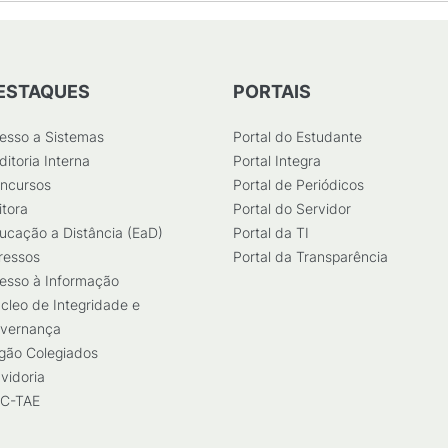
ESTAQUES
PORTAIS
esso a Sistemas
Portal do Estudante
ditoria Interna
Portal Integra
ncursos
Portal de Periódicos
itora
Portal do Servidor
ucação a Distância (EaD)
Portal da TI
ressos
Portal da Transparência
esso à Informação
cleo de Integridade e
vernança
gão Colegiados
vidoria
C-TAE