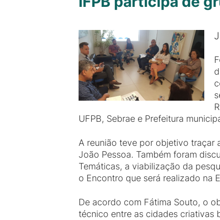
IFPB participa de g
J
F
d
c
s
R
UFPB, Sebrae e Prefeitura municipa
A reunião teve por objetivo traçar
João Pessoa. Também foram discuti
Temáticas, a viabilização da pesqu
o Encontro que será realizado na 
De acordo com Fátima Souto, o obj
técnico entre as cidades criativas 