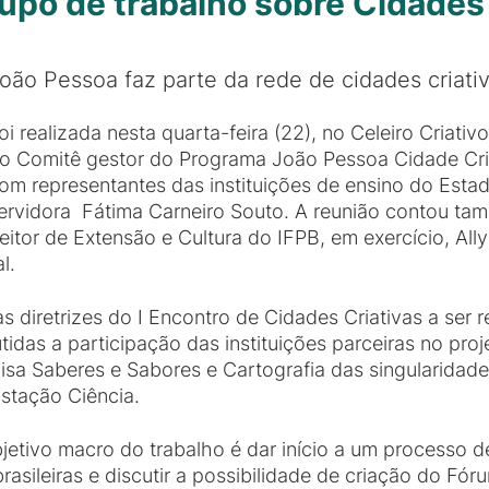
rupo de trabalho sobre Cidades
oão Pessoa faz parte da rede de cidades criati
oi realizada nesta quarta-feira (22), no Celeiro Criativo
o Comitê gestor do Programa João Pessoa Cidade Cri
om representantes das instituições de ensino do Esta
ervidora Fátima Carneiro Souto. A reunião contou ta
eitor de Extensão e Cultura do IFPB, em exercício, All
l.
 as diretrizes do I Encontro de Cidades Criativas a ser
das a participação das instituições parceiras no pro
isa Saberes e Sabores e Cartografia das singularidades
Estação Ciência.
etivo macro do trabalho é dar início a um processo 
brasileiras e discutir a possibilidade de criação do Fó