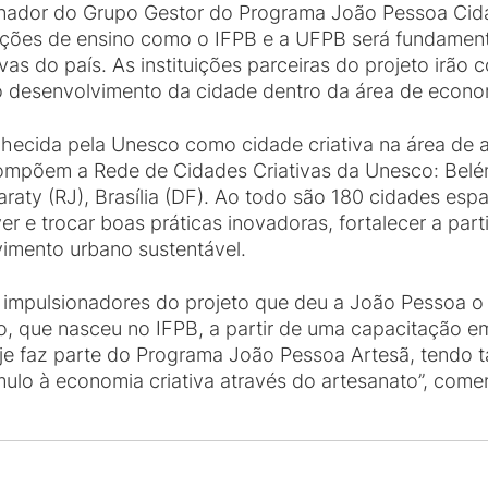
denador do Grupo Gestor do Programa João Pessoa Cid
tuições de ensino como o IFPB e a UFPB será fundamen
vas do país. As instituições parceiras do projeto irã
o desenvolvimento da cidade dentro da área de econom
hecida pela Unesco como cidade criativa na área de a
compõem a Rede de Cidades Criativas da Unesco: Belém 
Paraty (RJ), Brasília (DF). Ao todo são 180 cidades e
 e trocar boas práticas inovadoras, fortalecer a partic
vimento urbano sustentável.
impulsionadores do projeto que deu a João Pessoa o tí
o, que nasceu no IFPB, a partir de uma capacitação em
oje faz parte do Programa João Pessoa Artesã, tendo
ímulo à economia criativa através do artesanato”, come