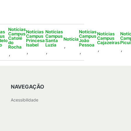
Notícias
ias
Notícias
Notícias
Notícias
Campus
Notícias
Notíc
us
Campus
Campus
Campus
Catolé
Campus
Cam
Notícia
delo
Princesa
Santa
João
do
Cajazeiras
Picuí
o
Isabel
Luzia
Pessoa
,
Rocha
,
,
,
,
,
,
NAVEGAÇÃO
Acessibilidade