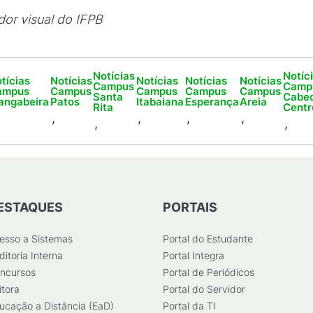
or visual do IFPB
Notícias
Notíc
tícias
Notícias
Notícias
Notícias
Notícias
Campus
Camp
ampus
Campus
Campus
Campus
Campus
Santa
Cabe
angabeira
Patos
Itabaiana
Esperança
Areia
Rita
Centr
,
,
,
,
,
,
ESTAQUES
PORTAIS
esso a Sistemas
Portal do Estudante
ditoria Interna
Portal Integra
ncursos
Portal de Periódicos
itora
Portal do Servidor
ucação a Distância (EaD)
Portal da TI