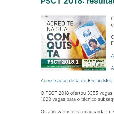
PSCT 2018: resultad
O
c
O
F
A
A
Acesse aqui a lista do Ensino Méd
O PSCT 2018 ofertou 3355 vagas e
1620 vagas para o técnico subseq
Os aprovados devem aguardar o edi