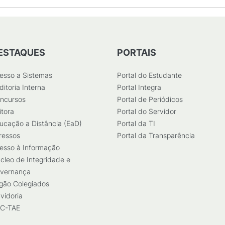
ESTAQUES
PORTAIS
esso a Sistemas
Portal do Estudante
ditoria Interna
Portal Integra
ncursos
Portal de Periódicos
itora
Portal do Servidor
ucação a Distância (EaD)
Portal da TI
ressos
Portal da Transparência
esso à Informação
cleo de Integridade e
vernança
gão Colegiados
vidoria
C-TAE