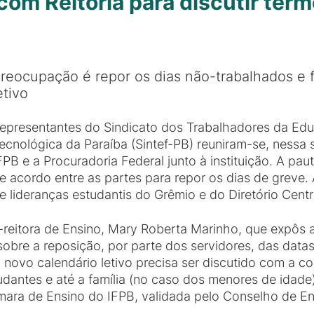
com Reitoria para discutir ter
reocupação é repor os dias não-trabalhados e 
etivo
epresentantes do Sindicato dos Trabalhadores da Educ
ecnológica da Paraíba (Sintef-PB) reuniram-se, nessa 
FPB e a Procuradoria Federal junto à instituição. A pa
e acordo entre as partes para repor os dias de greve
e lideranças estudantis do Grêmio e do Diretório Cent
ó-reitora de Ensino, Mary Roberta Marinho, que expôs
sobre a reposição, por parte dos servidores, das dat
o novo calendário letivo precisa ser discutido com a
dantes e até a família (no caso dos menores de idade
ara de Ensino do IFPB, validada pelo Conselho de En