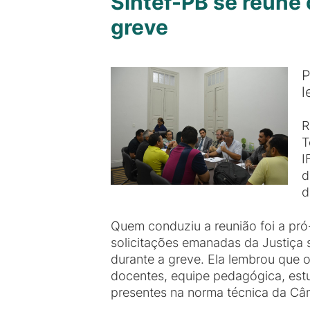
Sintef-PB se reúne 
greve
P
l
R
T
I
d
d
Quem conduziu a reunião foi a pr
solicitações emanadas da Justiça 
durante a greve. Ela lembrou que 
docentes, equipe pedagógica, estu
presentes na norma técnica da Câm