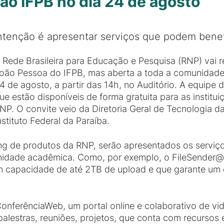
 ao IFPB no dia 24 de agosto
ntenção é apresentar serviços que podem benefi
 Rede Brasileira para Educação e Pesquisa (RNP) vai 
oão Pessoa do IFPB, mas aberta a toda a comunidade 
4 de agosto, a partir das 14h, no Auditório. A equipe 
ue estão disponíveis de forma gratuita para as institu
NP. O convite veio da Diretoria Geral de Tecnologia d
nstituto Federal da Paraíba.
ng de produtos da RNP, serão apresentados os serviç
idade acadêmica. Como, por exemplo, o FileSender@
 capacidade de até 2TB de upload e que garante um e
ConferênciaWeb, um portal online e colaborativo de vi
 palestras, reuniões, projetos, que conta com recursos