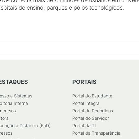
RNP conecta mais de 4 milhões de usuários em univers
ospitais de ensino, parques e polos tecnológicos.
ESTAQUES
PORTAIS
esso a Sistemas
Portal do Estudante
ditoria Interna
Portal Integra
ncursos
Portal de Periódicos
itora
Portal do Servidor
ucação a Distância (EaD)
Portal da TI
ressos
Portal da Transparência