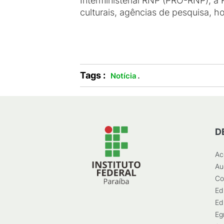
Interministerial RNP (PRO-RNP), a 
culturais, agências de pesquisa, h
Tags :
.
Notícia
D
Ac
Au
Co
Ed
Ed
Eg