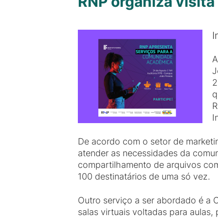
RNP organiza visita
I
A
J
2
q
R
I
De acordo com o setor de marketi
atender as necessidades da comun
compartilhamento de arquivos com
100 destinatários de uma só vez.
Outro serviço a ser abordado é a 
salas virtuais voltadas para aulas,