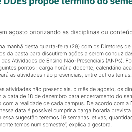
e DDEs propõe término do seme
em agosto priorizando as disciplinas ou conteú
u na manhã desta quarta-feira (29) com os Diretores d
cos da pasta para discutirem ações a serem conduzid
s das Atividades de Ensino Não-Presenciais (ANPs). F
guintes pontos : carga horária docente, calendário ac
eará as atividades não presenciais, entre outros temas.
s atividades não presenciais, o mês de agosto, os di
m a data de 18 de dezembro para encerramento do sem
 com a realidade de cada campus. De acordo com a Di
nessa data é possível cumprir a carga horaria previst
m essa sugestão teremos 19 semanas letivas, quantida
ente temos num semestre”, explica a gestora.