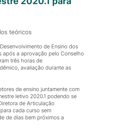
stre 2020.1 para
dos teóricos
e Desenvolvimento de Ensino dos
as após a aprovação pelo Conselho
oram três horas de
adêmico, avaliação durante as
retores de ensino juntamente com
estre letivo 2020.1 podendo se
retora de Articulação
a para cada curso sem
de de dias bem próximos a