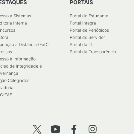
ESTAQUES
PORTAIS
esso a Sistemas
Portal do Estudante
ditoria Interna
Portal Integra
ncursos
Portal de Periódicos
itora
Portal do Servidor
ucação a Distância (EaD)
Portal da TI
ressos
Portal da Transparência
esso à Informação
cleo de Integridade e
vernança
gão Colegiados
vidoria
C-TAE