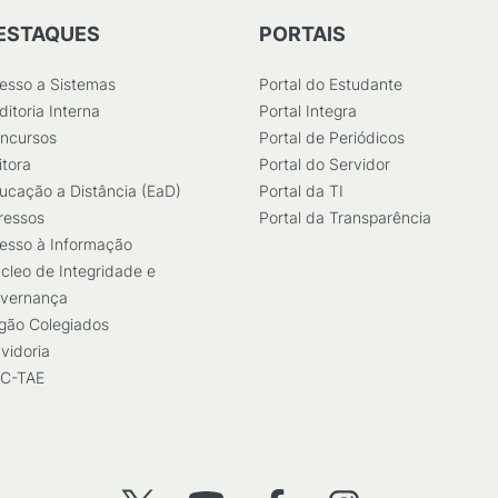
ESTAQUES
PORTAIS
esso a Sistemas
Portal do Estudante
ditoria Interna
Portal Integra
ncursos
Portal de Periódicos
itora
Portal do Servidor
ucação a Distância (EaD)
Portal da TI
ressos
Portal da Transparência
esso à Informação
cleo de Integridade e
vernança
gão Colegiados
vidoria
C-TAE