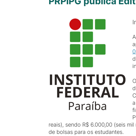
PRPIPG publica Edit
I
A
a
0
d
i
O
d
C
a
f
P
reais), sendo R$ 6.000,00 (seis mil
de bolsas para os estudantes.