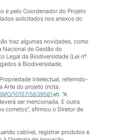
ão e pelo Coordenador do Projeto
dados solicitados nos anexos do
ação traz algumas novidades, como
a Nacional de Gestão do
 Legal da Biodiversidade (Lei nº
igados à Biodiversidade.
opriedade Intelectual, referindo-
 Arte do projeto (nota:
_a6MO/10157/5639561
). “A
 deverá ser mencionada. E outra
os corretos”, afirmou o Diretor de
ando cabível, registrar produtos e
o à Diretoria de Inovação