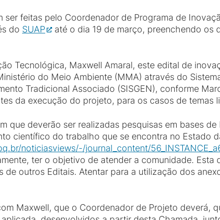
m ser feitas pelo Coordenador de Programa de Inovaç
és do
SUAP
até o dia 19 de março, preenchendo os 
ão Tecnológica, Maxwell Amaral, este edital de inov
Ministério do Meio Ambiente (MMA) através do Sistem
mento Tradicional Associado (SISGEN), conforme Marco
ntes da execução do projeto, para os casos de temas l
 que deverão ser realizadas pesquisas em bases de Pr
to científico do trabalho que se encontra no Estado da
npq.br/noticiasviews/-/journal_content/56_INSTANCE
amente, ter o objetivo de atender a comunidade. Esta
os de outros Editais. Atentar para a utilização dos anex
 com Maxwell, que o Coordenador de Projeto deverá, qu
aplicada, desenvolvidos a partir desta Chamada, junt