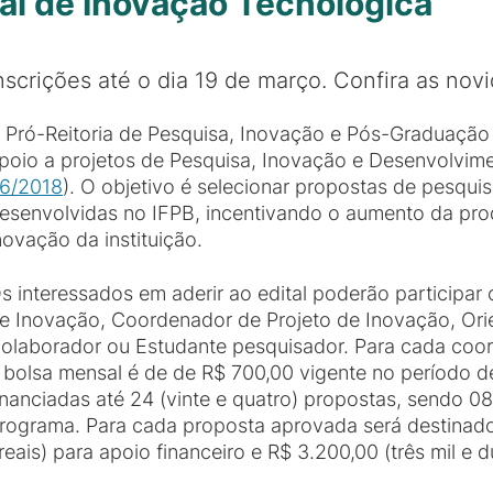
al de Inovação Tecnológica
nscrições até o dia 19 de março. Confira as novi
 Pró-Reitoria de Pesquisa, Inovação e Pós-Graduação 
poio a projetos de Pesquisa, Inovação e Desenvolvim
6/2018
). O objetivo é selecionar propostas de pesqui
esenvolvidas no IFPB, incentivando o aumento da prod
novação da instituição.
s interessados em aderir ao edital poderão particip
e Inovação, Coordenador de Projeto de Inovação, Ori
olaborador ou Estudante pesquisador. Para cada coo
 bolsa mensal é de de R$ 700,00 vigente no período 
inanciadas até 24 (vinte e quatro) propostas, sendo 0
rograma. Para cada proposta aprovada será destinado
 reais) para apoio financeiro e R$ 3.200,00 (três mil 