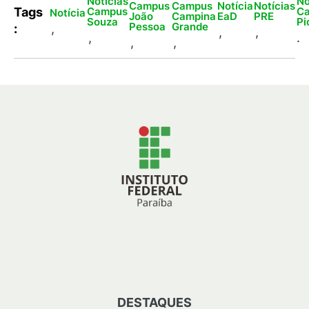
Notícias
No
Campus
Campus
Notícia
Notícias
Campus
C
Tags
Notícia
João
Campina
EaD
PRE
Souza
Pi
Pessoa
Grande
:
,
,
,
,
.
,
,
DESTAQUES