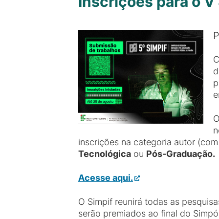
Inscrições para o V
P
C
d
p
e
O
n
inscrições na categoria autor (co
Tecnológica
ou
Pós-Graduação.
Acesse aqui.
O Simpif reunirá todas as pesquis
serão premiados ao final do Simpó