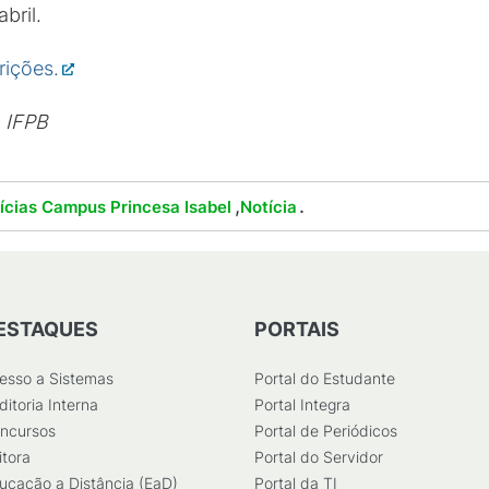
bril.
rições.
o IFPB
,
.
ícias Campus Princesa Isabel
Notícia
ESTAQUES
PORTAIS
esso a Sistemas
Portal do Estudante
ditoria Interna
Portal Integra
ncursos
Portal de Periódicos
itora
Portal do Servidor
ucação a Distância (EaD)
Portal da TI